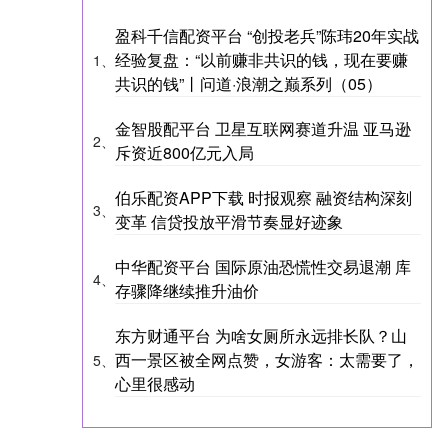
盈科千信配资平台 “创投老兵”陈玮20年实战
经验复盘：“以前赚非共识的钱，现在要赚
1、
共识的钱”丨问道·浪潮之巅系列（05）
金智股配平台 卫星互联网赛道升温 亚马逊
2、
斥资近800亿元入局
伯乐配资APP下载 时报观察 融资结构深刻
3、
变革 信贷投放平滑节奏显好迹象
中华配资平台 国际原油恐慌性交易退潮 库
4、
存骤降继续推升油价
东方财通平台 为啥女厕所永远排长队？山
西一景区被全网点赞，女游客：太需要了，
5、
心里很感动