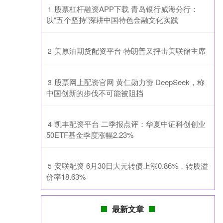
​股票杠杆融资APP下载 青岛银行威海分行：
1
以“五个坚持”深耕中国特色金融文化实践
​美原油期货配资平台 特朗普又抨击美联储主席
2
​股票网上配资官网 黄仁勋力赞 DeepSeek，称
3
中国创新的步伐不可能被阻挡
​凯丰配资平台 二季报点评：华夏中证科创创业
4
50ETF基金季度涨幅2.23%
​安联配资 6月30日大元转债上涨0.86%，转股溢
5
价率18.63%
最新文章