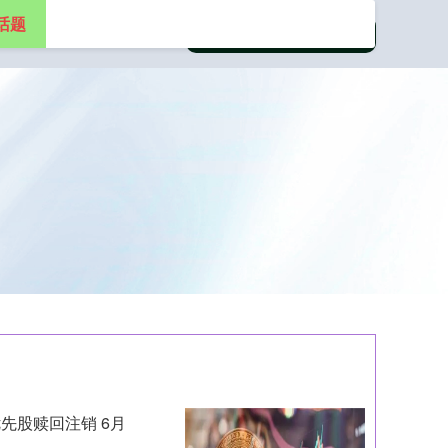
话题
先股赎回注销 6月