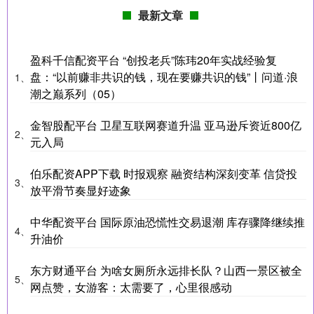
最新文章
盈科千信配资平台 “创投老兵”陈玮20年实战经验复
盘：“以前赚非共识的钱，现在要赚共识的钱”丨问道·浪
1、
潮之巅系列（05）
金智股配平台 卫星互联网赛道升温 亚马逊斥资近800亿
2、
元入局
伯乐配资APP下载 时报观察 融资结构深刻变革 信贷投
3、
放平滑节奏显好迹象
中华配资平台 国际原油恐慌性交易退潮 库存骤降继续推
4、
升油价
东方财通平台 为啥女厕所永远排长队？山西一景区被全
5、
网点赞，女游客：太需要了，心里很感动