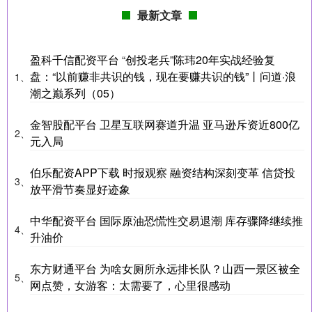
最新文章
盈科千信配资平台 “创投老兵”陈玮20年实战经验复
盘：“以前赚非共识的钱，现在要赚共识的钱”丨问道·浪
1、
潮之巅系列（05）
金智股配平台 卫星互联网赛道升温 亚马逊斥资近800亿
2、
元入局
伯乐配资APP下载 时报观察 融资结构深刻变革 信贷投
3、
放平滑节奏显好迹象
中华配资平台 国际原油恐慌性交易退潮 库存骤降继续推
4、
升油价
东方财通平台 为啥女厕所永远排长队？山西一景区被全
5、
网点赞，女游客：太需要了，心里很感动