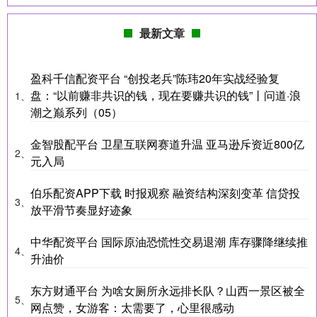
最新文章
盈科千信配资平台 “创投老兵”陈玮20年实战经验复
盘：“以前赚非共识的钱，现在要赚共识的钱”丨问道·浪
1、
潮之巅系列（05）
金智股配平台 卫星互联网赛道升温 亚马逊斥资近800亿
2、
元入局
伯乐配资APP下载 时报观察 融资结构深刻变革 信贷投
3、
放平滑节奏显好迹象
中华配资平台 国际原油恐慌性交易退潮 库存骤降继续推
4、
升油价
东方财通平台 为啥女厕所永远排长队？山西一景区被全
5、
网点赞，女游客：太需要了，心里很感动