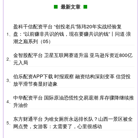
最新文章
盈科千信配资平台 “创投老兵”陈玮20年实战经验复
盘：“以前赚非共识的钱，现在要赚共识的钱”丨问道·浪
1、
潮之巅系列（05）
金智股配平台 卫星互联网赛道升温 亚马逊斥资近800亿
2、
元入局
伯乐配资APP下载 时报观察 融资结构深刻变革 信贷投
3、
放平滑节奏显好迹象
中华配资平台 国际原油恐慌性交易退潮 库存骤降继续推
4、
升油价
东方财通平台 为啥女厕所永远排长队？山西一景区被全
5、
网点赞，女游客：太需要了，心里很感动