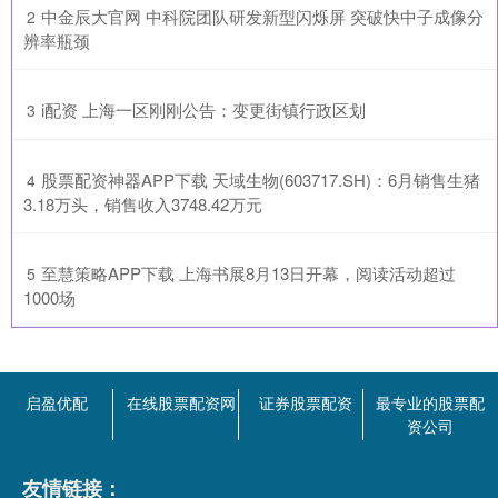
​中金辰大官网 中科院团队研发新型闪烁屏 突破快中子成像分
2
辨率瓶颈
​i配资 上海一区刚刚公告：变更街镇行政区划
3
​股票配资神器APP下载 天域生物(603717.SH)：6月销售生猪
4
3.18万头，销售收入3748.42万元
​至慧策略APP下载 上海书展8月13日开幕，阅读活动超过
5
1000场
启盈优配
在线股票配资网
证券股票配资
最专业的股票配
资公司
友情链接：