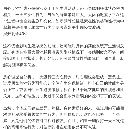
另外，性行为不仅仅涉及丁丁的生理活动，还与身体的整体状态密切
相关。一天三次性行为，身体的能量消耗巨大。人体的激素水平在这
个过程中也会发生剧烈变化，如睾酮等雄性激素在性唤起和性行为中
起着关键作用，频繁性行为会使激素水平出现较大波动。
展开剩余45%
这不仅会影响生殖系统的功能，还可能对身体的其他系统产生连锁反
应。身体在能量大量消耗且激素失衡的情况下，会感到疲惫不堪，间
接影响丁丁的状态。长期如此，还可能导致性功能障碍，如早泄、勃
起功能障碍等问题。
从心理层面分析，一天进行三次性行为，对心理也会造成一定负担。
过度频繁的性行为可能会让个体产生焦虑情绪，担心自己的性能力是
否正常，或者对性产生过度依赖，反而不利于建立健康的性观念和性
关系。这种心理压力，反过来又会影响到后续的体验和丁丁的表现。
当然，个体之间存在差异。年轻、身体素质好的人，在短期内可能相
对更容易承受较频繁的性行为。但即便如此，这也不代表丁丁不会
累，只是他们的恢复能力相对较强。而且，如果长期保持一天三次这
样的高频率性行为，对健康的潜在危害依然不可忽视。