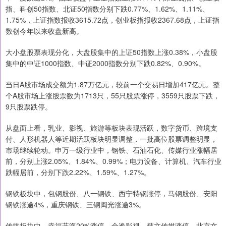
指、科创50指数、北证50指数分别下跌0.77%、1.62%、1.11%、
1.75%，上证指数报收3615.72点，创业板指报收2367.68点，上证指
数创今年以来收盘新高。
大小盘股票表现分化，大盘股集中的上证50指数上涨0.38%，小盘股
集中的中证1000指数、中证2000指数分别下跌0.82%、0.90%。
当日A股市场成交额为1.87万亿元，较前一个交易日增加417亿元。整
个A股市场上涨股票数为1713只，55只股票涨停，3559只股票下跌，
9只股票跌停。
从盘面上看，乳业、影视、旅游等板块表现活跃，数字货币、跨境支
付、人形机器人等近期活跃板块明显调整，一批高位股票调整明显，
市场继续轮动。申万一级行业中，钢铁、石油石化、传媒行业涨幅居
前，分别上涨2.05%、1.84%、0.99%；电力设备、计算机、汽车行业
跌幅居前，分别下跌2.22%、1.59%、1.27%。
钢铁板块中，包钢股份、八一钢铁、西宁特钢涨停，马钢股份、安阳
钢铁涨逾4%，重庆钢铁、三钢闽光涨逾3%。
传媒板块中，幸福蓝海20%涨停，金逸影视、慈文传媒涨停，北京文