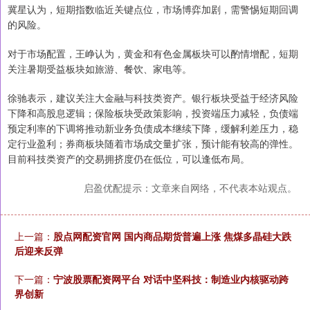
冀星认为，短期指数临近关键点位，市场博弈加剧，需警惕短期回调
的风险。
对于市场配置，王峥认为，黄金和有色金属板块可以酌情增配，短期
关注暑期受益板块如旅游、餐饮、家电等。
徐驰表示，建议关注大金融与科技类资产。银行板块受益于经济风险
下降和高股息逻辑；保险板块受政策影响，投资端压力减轻，负债端
预定利率的下调将推动新业务负债成本继续下降，缓解利差压力，稳
定行业盈利；券商板块随着市场成交量扩张，预计能有较高的弹性。
目前科技类资产的交易拥挤度仍在低位，可以逢低布局。
启盈优配提示：文章来自网络，不代表本站观点。
上一篇：
股点网配资官网 国内商品期货普遍上涨 焦煤多晶硅大跌
后迎来反弹
下一篇：
宁波股票配资网平台 对话中坚科技：制造业内核驱动跨
界创新