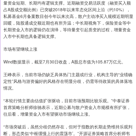
量资金短期、长期均有逻辑支撑。近期融资交易活跃度（融资买入额
占A股成交额比例）已突破2018年以来常态化区间上沿（约10%），
私募基金6月备案数目创今年以来次高，散户主动净买入规模近期明显
回暖，陆股通成交额近期也有所升温；中长期视角下，保险资金等中
长期资金入市的逻辑仍在演绎，等待量变引起质变的过程，增量资金
入市中长期也具备逻辑支撑。
市场有望继续上涨
Wind数据显示，截至7月30日收盘，A股总市值为105.87万亿元。
王峥表示，当前市场仍缺乏具体热门主题或行业，机构主导的“业绩确
定性”风格与游资偏好的风格存在明显分歧，仍需等待政策的具体落地
情况。
“本轮行情主要由估值扩张驱动，目前市场预期比较乐观。”中泰证券
首席策略分析师徐驰表示，近期公募与散户资金入市规模有所扩张，
往后看，增量资金入市有望驱动市场继续上涨。
“市场突破后，虽然分歧仍然存在，但对于指数的长期走势维持乐观判
断，形态类似‘中枢缓慢上行的震荡市’。”开源证券策略首席分析师韦