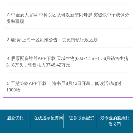
​中金辰大官网 中科院团队研发新型闪烁屏 突破快中子成像分
2
辨率瓶颈
​i配资 上海一区刚刚公告：变更街镇行政区划
3
​股票配资神器APP下载 天域生物(603717.SH)：6月销售生猪
4
3.18万头，销售收入3748.42万元
​至慧策略APP下载 上海书展8月13日开幕，阅读活动超过
5
1000场
启盈优配
在线股票配资网
证券股票配资
最专业的股票配
资公司